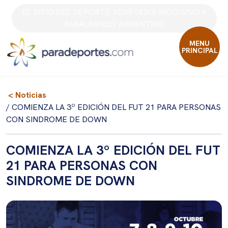
Skip
EL SITIO DEL DEPORTE ADAPTADO, INCLUSIVO Y
to
PARALÍMPICO ARGENTINO
content
MENU
PRINCIPAL
< Noticias
/ COMIENZA LA 3º EDICIÓN DEL FUT 21 PARA PERSONAS
CON SINDROME DE DOWN
COMIENZA LA 3º EDICIÓN DEL FUT
21 PARA PERSONAS CON
SINDROME DE DOWN