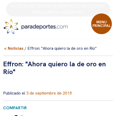
Skip
EL SITIO DEL DEPORTE ADAPTADO, INCLUSIVO Y
to
PARALÍMPICO ARGENTINO
content
MENU
PRINCIPAL
< Noticias
/ Effron: "Ahora quiero la de oro en Río"
Effron: "Ahora quiero la de oro en
Río"
Publicado el
3 de septiembre de 2015
COMPARTIR