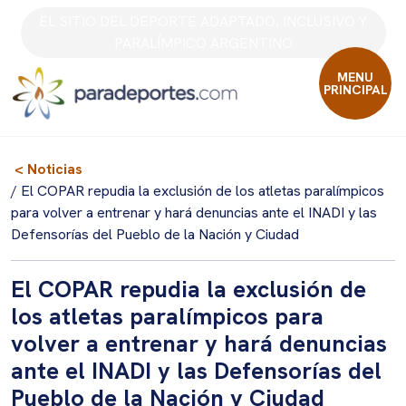
Skip
EL SITIO DEL DEPORTE ADAPTADO, INCLUSIVO Y
to
PARALÍMPICO ARGENTINO
content
MENU
PRINCIPAL
< Noticias
/ El COPAR repudia la exclusión de los atletas paralímpicos
para volver a entrenar y hará denuncias ante el INADI y las
Defensorías del Pueblo de la Nación y Ciudad
El COPAR repudia la exclusión de
los atletas paralímpicos para
volver a entrenar y hará denuncias
ante el INADI y las Defensorías del
Pueblo de la Nación y Ciudad