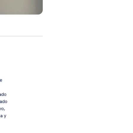
se
mado
nado
yo,
sa y