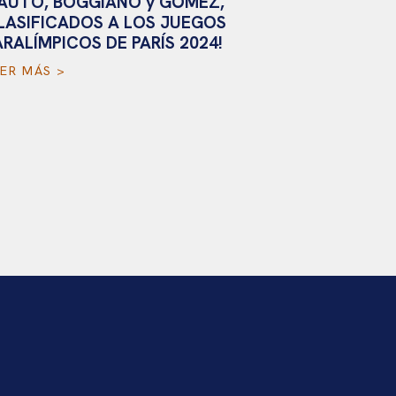
AUTO, BOGGIANO y GÓMEZ,
ARGENTI
LASIFICADOS A LOS JUEGOS
ÚLTIMAS 
ARALÍMPICOS DE PARÍS 2024!
LEER MÁS 
EER MÁS >