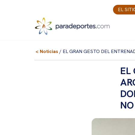
Skip
EL SIT
to
content
< Noticias
/ EL GRAN GESTO DEL ENTRENAD
EL
AR
DO
NO