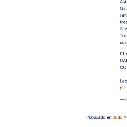
Así
Gau
inm
tre
Sil
"Lo
cua
EL
DA
CO
Lee
pic
— 
Publicado en
Judo A