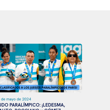
 de mayo de 2024
15 de mayo
UDO PARALÍMPICO: ¡LEDESMA,
JUDO PA