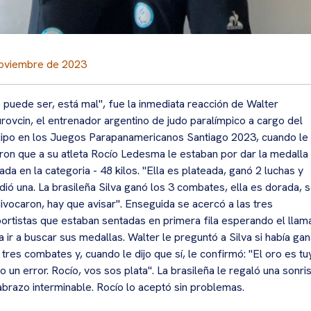
oviembre de 2023
 puede ser, está mal", fue la inmediata reacción de Walter
rovcin, el entrenador argentino de judo paralímpico a cargo del
ipo en los Juegos Parapanamericanos Santiago 2023, cuando le
eron que a su atleta Rocío Ledesma le estaban por dar la medalla
ada en la categoria - 48 kilos. "Ella es plateada, ganó 2 luchas y
dió una. La brasileña Silva ganó los 3 combates, ella es dorada, 
ivocaron, hay que avisar". Enseguida se acercó a las tres
ortistas que estaban sentadas en primera fila esperando el lla
a ir a buscar sus medallas. Walter le preguntó a Silva si había ga
 tres combates y, cuando le dijo que sí, le confirmó: "El oro es tu
o un error. Rocío, vos sos plata". La brasileña le regaló una sonri
abrazo interminable. Rocío lo aceptó sin problemas.