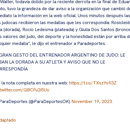
 Walter, todavía dolido por la reciente derrota en la final de Edua
to, tuvo la grandeza de dar aviso a la organización que cambió d
ediato la información en la web oficial. Unos minutos después la
s judocas recibieron las medallas que les correspondía: Rosiclei
va (dorada), Rocío Ledesma (plateada) y Giulia Dos Santos (bronce
s valores del judo, del deporte y la honestidad están por arriba 
lquier medalla", le dijo el entrenador a Paradeportes.
 GRAN GESTO DEL ENTRENADOR ARGENTINO DE JUDO: LE
BAN LA DORADA A SU ATLETA Y AVISO QUE NO LE
RRESPONDÍA
 la nota completa en nuestra web:
https://t.co/TXszYsfi3Z
.twitter.com/QBCFu2i5Uo
ParaDeportes (@ParaDeportesOK)
November 19, 2023
daptado