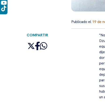
Publicado el
19 de n
COMPARTIR
"No
Dzu
equ
dij
dor
per
equ
dep
par
sus
hub
un 