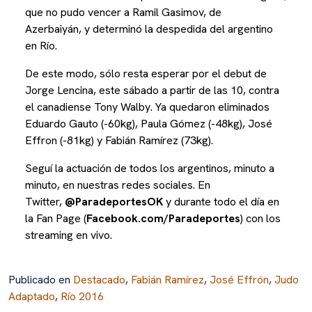
que no pudo vencer a Ramil Gasimov, de
Azerbaiyán, y determinó la despedida del argentino
en Río.
De este modo, sólo resta esperar por el debut de
Jorge Lencina, este sábado a partir de las 10, contra
el canadiense Tony Walby. Ya quedaron eliminados
Eduardo Gauto (-60kg), Paula Gómez (-48kg), José
Effron (-81kg) y Fabián Ramírez (73kg).
Seguí la actuación de todos los argentinos, minuto a
minuto, en nuestras redes sociales. En
Twitter,
@ParadeportesOK
y durante todo el día en
la Fan Page (
Facebook.com/Paradeportes
) con los
streaming en vivo.
Publicado en
Destacado
,
Fabián Ramírez
,
José Effrón
,
Judo
Adaptado
,
Río 2016