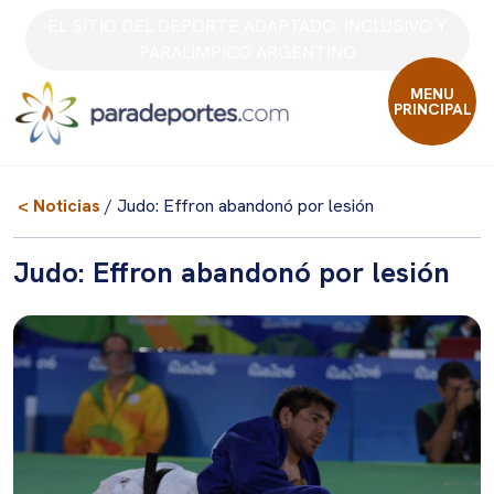
Skip
EL SITIO DEL DEPORTE ADAPTADO, INCLUSIVO Y
to
PARALÍMPICO ARGENTINO
content
MENU
PRINCIPAL
< Noticias
/ Judo: Effron abandonó por lesión
Judo: Effron abandonó por lesión