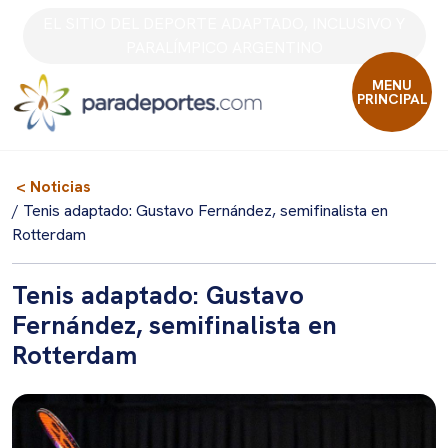
Skip
EL SITIO DEL DEPORTE ADAPTADO, INCLUSIVO Y
to
PARALÍMPICO ARGENTINO
content
MENU
PRINCIPAL
< Noticias
/ Tenis adaptado: Gustavo Fernández, semifinalista en
Rotterdam
Tenis adaptado: Gustavo
Fernández, semifinalista en
Rotterdam